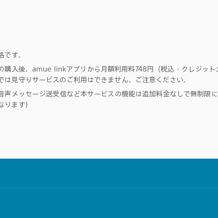
格です。
購入後、amue linkアプリから月額利用料748円（税込・クレジッ
では見守りサービスのご利用はできません。ご注意ください。
音声メッセージ送受信など本サービスの機能は追加料金なしで無制限に
なります）